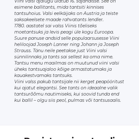
Viini valsi ajalugu ulatub 16. sajandisse. See on
esimene ballitants, mida tantsiti kinnises
tantsuhoius. Valsi eelkäijaks on Austria ja teiste
saksakeelsete maade rahvatants lendler.
1780. aastatel sai valss Viinis tõeliseks
moetantsuks ja levis peagi üle kogu Euroopa.
Suure panuse andsid selle populaarsusesse Viini
heliloojad Joseph Lanner ning Johann ja Joseph
Strauss. Tänu neile peetakse just Viini valsi
sünnilinnaks ja tants sai sellest ka oma nime.
Tantsu menu maailmas on muutunud viini valsi
üheks tantsuajaloo kõige armastatumaks ja
kauakestvamaks tantsuks.
Viini valss pakub tantsijale nii kerget peapööritust
kui ajatut elegantsi. See tants on ideaalne valik
tantsurõõmu nautimiseks, kui soovid tunda end
kui ballil – olgu siis peol, pulmas või tantsusaalis.