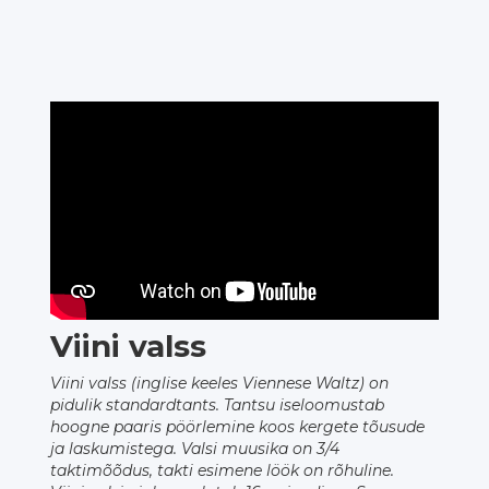
Viini valss
Viini valss (inglise keeles Viennese Waltz) on
pidulik standardtants. Tantsu iseloomustab
hoogne paaris pöörlemine koos kergete tõusude
ja laskumistega. Valsi muusika on 3/4
taktimõõdus, takti esimene löök on rõhuline.