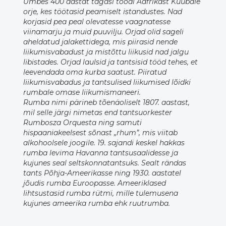
Umbes 400 aastat tagasi toodi Aafrikast Kuubale
orje, kes töötasid peamiselt istandustes. Nad
korjasid pea peal olevatesse vaagnatesse
viinamarju ja muid puuvilju. Orjad olid sageli
aheldatud jalakettidega, mis piirasid nende
liikumisvabadust ja mistõttu liikusid nad jalgu
libistades. Orjad laulsid ja tantsisid tööd tehes, et
leevendada oma kurba saatust. Piiratud
liikumisvabadus ja tantsulised liikumised lõidki
rumbale omase liikumismaneeri.
Rumba nimi pärineb tõenäoliselt 1807. aastast,
mil selle järgi nimetas end tantsuorkester
Rumbosza Orquesta ning samuti
hispaaniakeelsest sõnast „rhum”, mis viitab
alkohoolsele joogile. 19. sajandi keskel hakkas
rumba levima Havanna tantsusaalidesse ja
kujunes seal seltskonnatantsuks. Sealt rändas
tants Põhja-Ameerikasse ning 1930. aastatel
jõudis rumba Euroopasse. Ameeriklased
lihtsustasid rumba rütmi, mille tulemusena
kujunes ameerika rumba ehk ruutrumba.