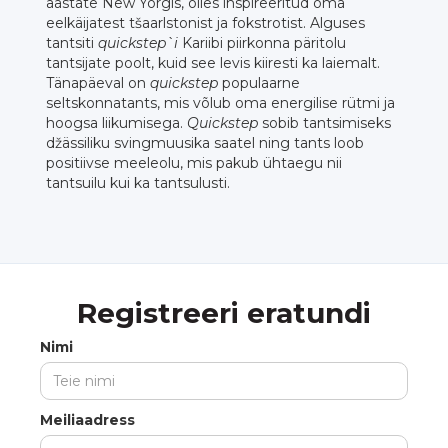
aastate New Yorgis, olles inspireeritud oma
eelkäijatest tšaarlstonist ja fokstrotist. Alguses
tantsiti
quickstep`i
Kariibi piirkonna päritolu
tantsijate poolt, kuid see levis kiiresti ka laiemalt.
Tänapäeval on
quickstep
populaarne
seltskonnatants, mis võlub oma energilise rütmi ja
hoogsa liikumisega.
Quickstep
sobib tantsimiseks
džässiliku svingmuusika saatel ning tants loob
positiivse meeleolu, mis pakub ühtaegu nii
tantsuilu kui ka tantsulusti.
Registreeri eratundi
Nimi
Meiliaadress