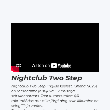
Nightclub Two Step
Nightclub Two Step (inglise keelest, lühend NC2S)
on romantiline ja sujuva liikumisega
seltskonnatants. Tantsu tantsitakse 4/4
taktimõõdus muusika järgi ning selle liikumine on
svingilik ja voolav.