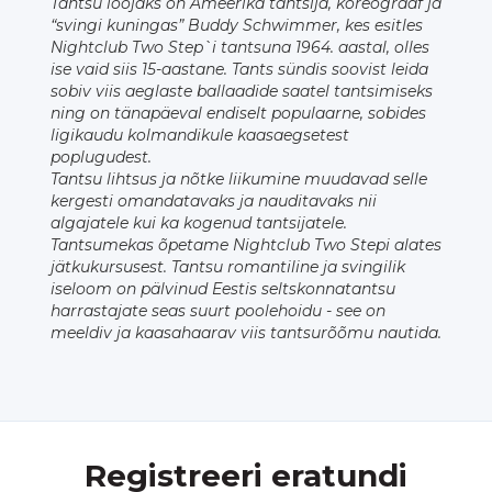
Tantsu loojaks on Ameerika tantsija, koreograaf ja
“svingi kuningas” Buddy Schwimmer, kes esitles
Nightclub Two Step`i tantsuna 1964. aastal, olles
ise vaid siis 15-aastane. Tants sündis soovist leida
sobiv viis aeglaste ballaadide saatel tantsimiseks
ning on tänapäeval endiselt populaarne, sobides
ligikaudu kolmandikule kaasaegsetest
poplugudest.
Tantsu lihtsus ja nõtke liikumine muudavad selle
kergesti omandatavaks ja nauditavaks nii
algajatele kui ka kogenud tantsijatele.
Tantsumekas õpetame Nightclub Two Stepi alates
jätkukursusest. Tantsu romantiline ja svingilik
iseloom on pälvinud Eestis seltskonnatantsu
harrastajate seas suurt poolehoidu - see on
meeldiv ja kaasahaarav viis tantsurõõmu nautida.
Registreeri eratundi