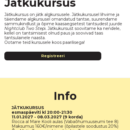
Jätkukursus
Jätkukursus on jätk algkursusele. Jätkukursusel lihvime ja
täiendame algkursusel omandatud tantse, suurendame
sammukindlust ja õpime kaasaegsetest tantsudest juurde
Nightclub Two Step
i. Jätkukursust soovitame ka nendele,
kellel on tantsimisest olnud paus ja soovivad taas
tantsulainele naasta.
Ootame teid kursusele koos paarilisega!
Registreeri
Info
JÄTKUKURSUS
esmaspäeviti kl 20:00-21:30
11.01.2027 - 08.03.2027 (9 korda)
Rocca al Mare Kooli aulas (Vabaõhumuuseumi tee 8)
Maksumus 160€/inimene (õpilastele soodustus 20%)