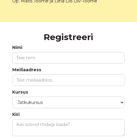
Õp. Matis Toome ja Liina-Liis Liiv-Toome
Registreeri
Nimi
Meiliaadress
Kursus
Kiri