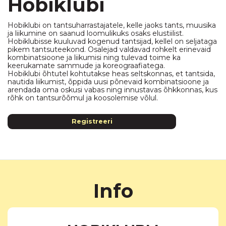
Hobiklubi
Hobiklubi on tantsuharrastajatele, kelle jaoks tants, muusika
ja liikumine on saanud loomulikuks osaks elustiilist.
Hobiklubisse kuuluvad kogenud tantsijad, kellel on seljataga
pikem tantsuteekond. Osalejad valdavad rohkelt erinevaid
kombinatsioone ja liikumisi ning tulevad toime ka
keerukamate sammude ja koreograafiatega.
Hobiklubi õhtutel kohtutakse heas seltskonnas, et tantsida,
nautida liikumist, õppida uusi põnevaid kombinatsioone ja
arendada oma oskusi vabas ning innustavas õhkkonnas, kus
rõhk on tantsurõõmul ja koosolemise võlul.
Registreeri
Info