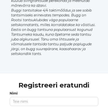
kuulub svingtantsude perekonda ja meenutab
mõnevõrra ka džaivi.
Buggi tantsitakse 4/4 taktimõõdus ja see sobib
tantsimiseks erinevates tempodes. Bugg on
Rootsi tantsuklubides väga populaarne
seltskonnatants, milles korraldatakse ka võistlusi.
Eestis on bugg tantsuna populaarsust kogunud
Tantsumeka kaudu, kuna õpetame seda tantsu
juba algkursusel. Tänu oma lihtsusele ja
võimalusele tantsida tantsu paljude poplugude
järgi, on bugg suurepärane, kaasahaarav ja
seltskondlik tants.
Registreeri eratundi
Nimi