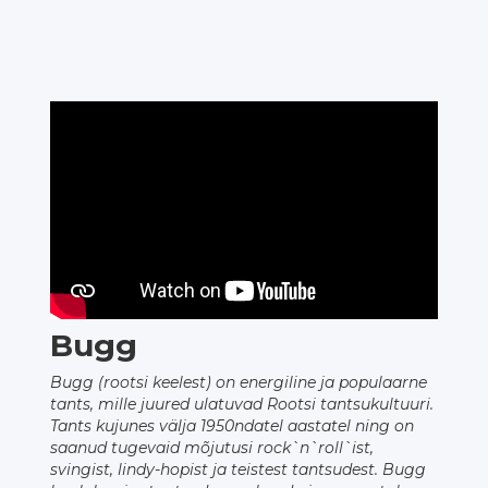
Bugg
Bugg (rootsi keelest) on energiline ja populaarne
tants, mille juured ulatuvad Rootsi tantsukultuuri.
Tants kujunes välja 1950ndatel aastatel ning on
saanud tugevaid mõjutusi rock`n`roll`ist,
svingist, lindy-hopist ja teistest tantsudest. Bugg