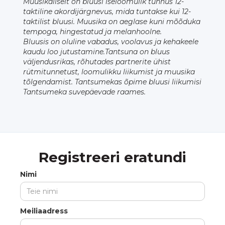
Muusikaliselt on bluusi iseloomulik tunnus 12-
taktiline akordijärgnevus, mida tuntakse kui 12-
taktilist bluusi. Muusika on aeglase kuni mõõduka
tempoga, hingestatud ja melanhoolne.
Bluusis on oluline vabadus, voolavus ja kehakeele
kaudu loo jutustamine.Tantsuna on bluus
väljendusrikas, rõhutades partnerite ühist
rütmitunnetust, loomulikku liikumist ja muusika
tõlgendamist. Tantsumekas õpime bluusi liikumisi
Tantsumeka suvepäevade raames.
Registreeri eratundi
Nimi
Meiliaadress