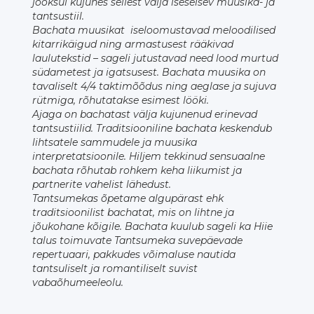
jooksul kujunes sellest välja iseseisev muusika- ja
tantsustiil.
Bachata muusikat iseloomustavad meloodilised
kitarrikäigud ning armastusest rääkivad
laulutekstid – sageli jutustavad need lood murtud
südametest ja igatsusest. Bachata muusika on
tavaliselt 4/4 taktimõõdus ning aeglase ja sujuva
rütmiga, rõhutatakse esimest lööki.
Ajaga on bachatast välja kujunenud erinevad
tantsustiilid. Traditsiooniline bachata keskendub
lihtsatele sammudele ja muusika
interpretatsioonile. Hiljem tekkinud sensuaalne
bachata rõhutab rohkem keha liikumist ja
partnerite vahelist lähedust.
Tantsumekas õpetame algupärast ehk
traditsioonilist bachatat, mis on lihtne ja
jõukohane kõigile. Bachata kuulub sageli ka Hiie
talus toimuvate Tantsumeka suvepäevade
repertuaari, pakkudes võimaluse nautida
tantsuliselt ja romantiliselt suvist
vabaõhumeeleolu.