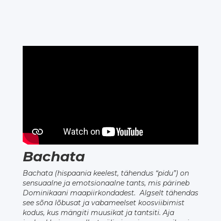
Bachata
Bachata (hispaania keelest, tähendus “pidu”) on
sensuaalne ja emotsionaalne tants, mis pärineb
Dominikaani maapiirkondadest. Algselt tähendas
see sõna lõbusat ja vabameelset koosviibimist
kodus, kus mängiti muusikat ja tantsiti. Aja