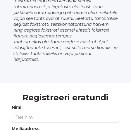
fokstrott eeldab head kehavalitsemist,
rütmitunnetust ja liigutuste elastsust. Tänu
pikkadele sammudele ja pehmetele üleminekutele
vajab see tants avarat ruumi. Seetõttu tantsitakse
aeglast fokstrotti seltskonnatantsuna harvem
ning aeglase fokstroti asemel lihtsalt fokstroti
figuure aeglasemas tempos.
Tantsumekas alustame aeglase fokstroti õpet
edasijõudnute tasemel, sest selle tantsu kauniks ja
stiilseks tantsimiseks on vaja pikemat
harjutamist.
Registreeri eratundi
Nimi
Meiliaadress